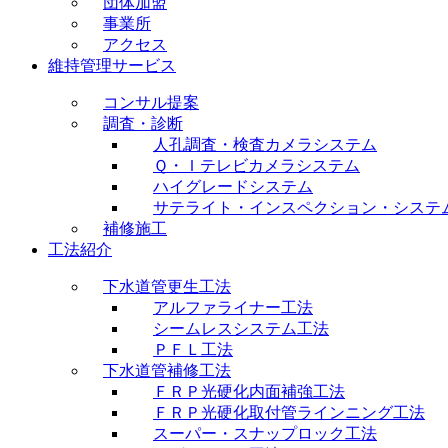
団体加盟
事業所
アクセス
維持管理サービス
コンサル提案
調査・診断
人孔調査・検査カメラシステム
Ｑ・Ｉテレビカメラシステム
ハイグレードシステム
サテライト・インスペクション・システ
補修施工
工法紹介
下水道管更生工法
アルファライナー工法
シームレスシステム工法
ＰＦＬ工法
下水道管補修工法
ＦＲＰ光硬化内面補強工法
ＦＲＰ光硬化取付管ラインニング工法
スーパー・スナップロック工法