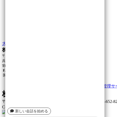
大きな地図で見る
株式会社トラストテクノ
〒652-0866
兵庫県神戸市兵庫区遠矢浜町2-44
TEL.078-652-8288
FAX.078-652-8255
国土交通大臣許可（特－4）第20786号
|
トップページ
|
会社案内
|
維持管理サ
株式会社トラストテクノ
〒652-0866 兵庫県神戸市兵庫区遠矢浜町2-44 TEL：078-652-8288
Copyright©
株式会社トラストテクノ
All Rights Reserved.
新しい会話を始める