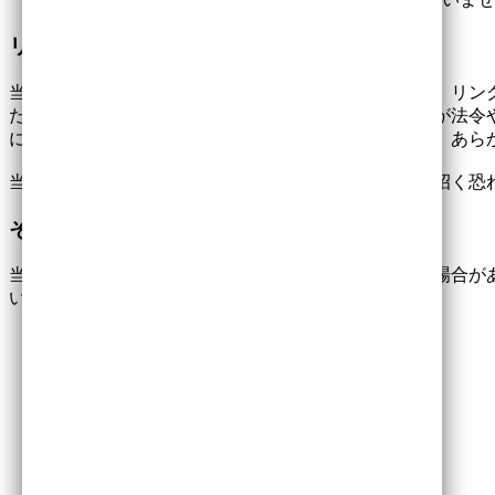
リンクについて
当ホームページへのリンクは原則として自由ですので、リン
だし、悪用の意図があきらかな場合やリンク元の内容が法令
には、リンクの削除をお願いすることがありますので、あら
当ホームページをフレーム内に表示することは誤解を招く恐
その他
当ホームページは予告なしに内容を変更又は削除する場合が
い。
お問い合わせ
交通アクセス