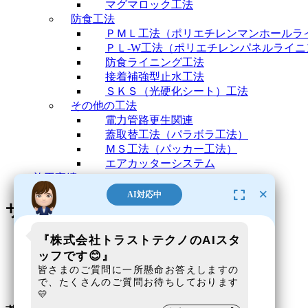
マグマロック工法
防食工法
ＰＭＬ工法（ポリエチレンマンホールラ
ＰＬ-W工法（ポリエチレンパネルライニ
防食ライニング工法
接着補強型止水工法
ＳＫＳ（光硬化シート）工法
その他の工法
電力管路更生関連
蓋取替工法（パラボラ工法）
ＭＳ工法（パッカー工法）
エアカッターシステム
施工実績
×
AI対応中
サイトポリシー
『株式会社トラストテクノのAIスタ
トップページ
ッフです😊』
＞
皆さまのご質問に一所懸命お答えしますの
で、たくさんのご質問お待ちしております
サイトポリシー
💛