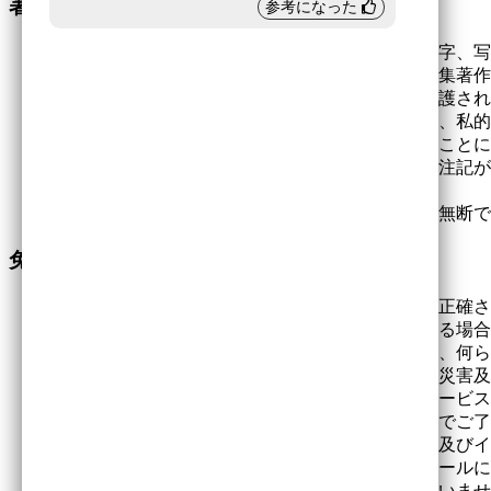
著作権について
参考になった
当ホームページに掲載されている個々の情報（文字、写
なっております。また、当ホームページ全体も編集著作
り、ともに各国の著作権法及び国際条約により保護され
当ホームページの内容の全部又は一部については、私的
た行為として、適宜の方法により出所を明示することに
できます。ただし、「無断転載を禁じます」等の注記が
ん。
当ホームページの内容の全部又は一部について、無断で
免責事項
当ホームページに情報を掲載する際には、情報の正確さ
が、技術的・法的に不完全な記述や誤植が含まれる場合
ムページの情報を用いて行う一切の行為について、何ら
当ホームページの保守、火災・停電その他の自然災害及
どの不可抗力によって、当ホームページによるサービス
生じた損害につき、当方は責任を負いかねますのでご了
ブラウザソフトや各種ツールなどのダウンロード及びイ
いて行ってください。ダウンロード及びインストールに
いて、当方は損害賠償や問題解決の責任を一切負いませ